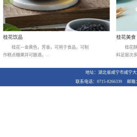
桂花饮品
桂花美食
桂花－金黄色，芳香，可用于食品，可制
桂花
作糕点糖果并可酿酒，...
料足层次多
地址：湖北省咸宁市咸宁
联系电话：0715-8266339 邮箱：